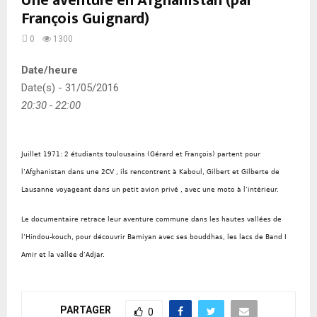
Une aventure en Afghanistan (par
François Guignard)
0
1300
Date/heure
Date(s) - 31/05/2016
20:30 - 22:00
Juillet 1971: 2 étudiants toulousains (Gérard et François) partent pour
l’Afghanistan dans une 2CV , ils rencontrent à Kaboul, Gilbert et Gilberte de
Lausanne voyageant dans un petit avion privé , avec une moto à l’intérieur.
Le documentaire retrace leur aventure commune dans les hautes vallées de
l’Hindou-kouch, pour découvrir Bamiyan avec ses bouddhas, les lacs de Band I
Amir et la vallée d’Adjar.
PARTAGER
0