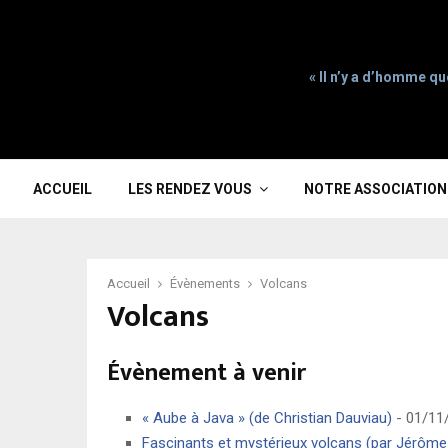
« Il n’y a d’homme qu
ACCUEIL
LES RENDEZ VOUS
NOTRE ASSOCIATION
Accueil
Évènements
Volcans
Volcans
Évènement à venir
« Aube à Java » (de Christian Dauviau)
- 01/11/
Fascinants et mystérieux volcans (par Jérôme