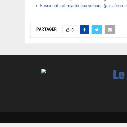
Fascinants et mystérieux volcans (par Jérôme
PARTAGER
0