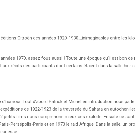
péditions Citroën des années 1920-1930….inimaginables entre les kil
s années 1970, assez fous aussi ! Toute une époque qu’il est bon de 
t aux récits des participants dont certains étaient dans la salle hier so
eine d’humour. Tout d’abord Patrick et Michel en introduction nous par
expéditions de 1922/1923 de la traversée du Sahara en autochenilles, 
ers 2 petits films nous comprenons mieux ces exploits. Ensuite ce 
aris-Persépolis-Paris et en 1973 le raid Afrique. Dans la salle, un p
jeunesse.