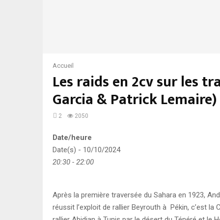
Accueil
Les raids en 2cv sur les t
Garcia & Patrick Lemaire)
2
2050
Date/heure
Date(s) - 10/10/2024
20:30 - 22:00
Après la première traversée du Sahara en 1923, André
réussit l’exploit de rallier Beyrouth à Pékin, c’est 
rallier Abidjan à Tunis par le désert du Ténéré et le