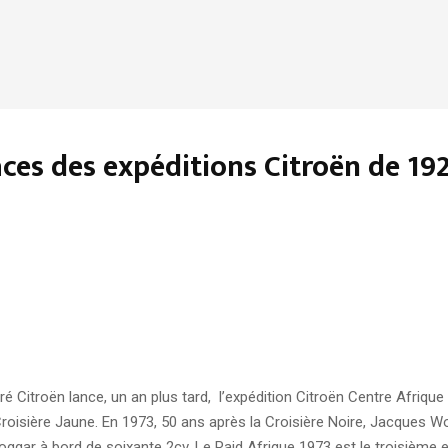
races des expéditions Citroën de 19
 Citroën lance, un an plus tard, l’expédition Citroën Centre Afrique
la Croisière Jaune. En 1973, 50 ans après la Croisière Noire, Jacques 
 Hoggar à bord de soixante 2cv. Le Raid Afrique 1973 est le troisième 