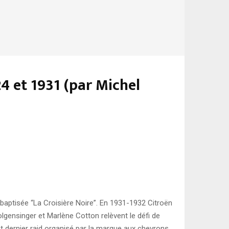
24 et 1931 (par Michel
 baptisée “La Croisière Noire”. En 1931-1932 Citroën
Wolgensinger et Marlène Cotton relèvent le défi de
et dernier raid organisé par la marque aux chevrons.