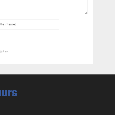
aitées
.