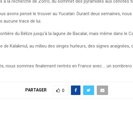
ts à la recherche de Zorro, du sommet des pyramides aux cénotés t
us avons pensé le trouver au Yucatan. Durant deux semaines, nous 
 aucune trace de lui.
ntière du Bélize jusqu’à la lagune de Bacalar, mais même dans le Ca
de Kalakmul, au milieu des singes hurleurs, des signes araignées
hés, nous sommes finalement rentrés en France avec…. un sombrero 
PARTAGER
0