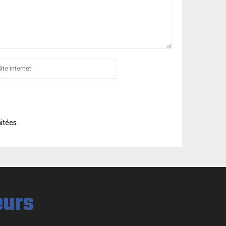
aitées
.