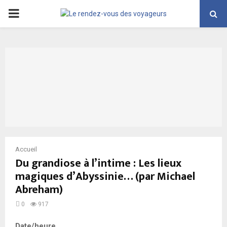
PRIMARY
MENU
Accueil
Du grandiose à l’intime : Les lieux
magiques d’Abyssinie… (par Michael
Abreham)
0
917
Date/heure