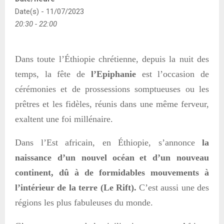
Date(s) - 11/07/2023
20:30 - 22:00
Dans toute l’Éthiopie chrétienne, depuis la nuit des
temps, la fête de
l’Epiphanie
est l’occasion de
cérémonies et de prossessions somptueuses ou les
prêtres et les fidèles, réunis dans une même ferveur,
exaltent une foi millénaire.
D
ans l’Est africain, en
Éthiopie
, s’annonce
la
naissance
d’un nouve
l
océan
et d’un nouveau
continent,
dû à de formidables mouvements à
l’intérieur
de la terre (Le Rift).
C’est aussi une des
régions
les plus fabuleuses du monde.