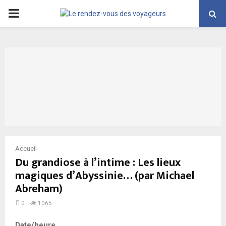
PRIMARY
MENU
Accueil
Du grandiose à l’intime : Les lieux
magiques d’Abyssinie… (par Michael
Abreham)
0
1065
Date/heure