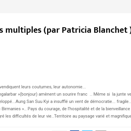
 multiples (par Patricia Blanchet 
evendiquent leurs coutumes, leur autonomie….
ngalarbar »(bonjour) amènent un sourire franc … Même si la junte ve
eloppé….Aung San Suu Kyi a insufflé un vent de démocratie…. fragile
 Birmanies »… Pays du courage, de l’hospitalité et de la bienveilla
gré les difficultés de leur vie…Territoire au paysage varié et magnifi