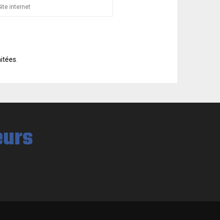
aitées
.