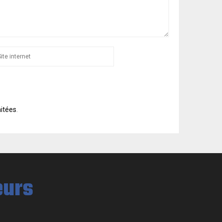
aitées
.