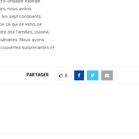
icro-ondable expédié
leurs, nous avons
 les sept continents.
r ce qui se vend, se
é des familles, cuisiné,
culinaires. Nous avons
écouvertes surprenantes et
PARTAGER
0