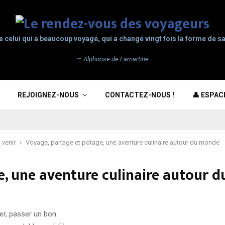
e celui qui a beaucoup voyagé, qui a changé vingt fois la forme de sa
—
Alphonse de Lamartine
REJOIGNEZ-NOUS
CONTACTEZ-NOUS !
👤 ESPA
 venir
Voyage, partage et potage, une aventure culinaire autour du monde
e, une aventure culinaire autour 
ger, passer un bon