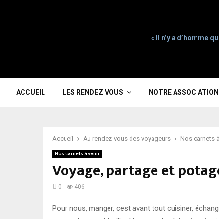
« Il n’y a d’homme qu
ACCUEIL
LES RENDEZ VOUS
NOTRE ASSOCIATION
Accueil
Au rendez-vous des voyageurs
Nos carnets à
Nos carnets à venir
Voyage, partage et potag
0
406
Pour nous, manger, cest avant tout cuisiner, échan