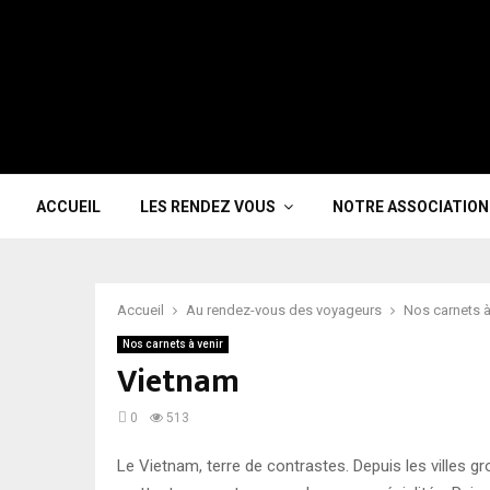
ACCUEIL
LES RENDEZ VOUS
NOTRE ASSOCIATION
Accueil
Au rendez-vous des voyageurs
Nos carnets à
Nos carnets à venir
Vietnam
0
513
Le Vietnam, terre de contrastes. Depuis les villes g