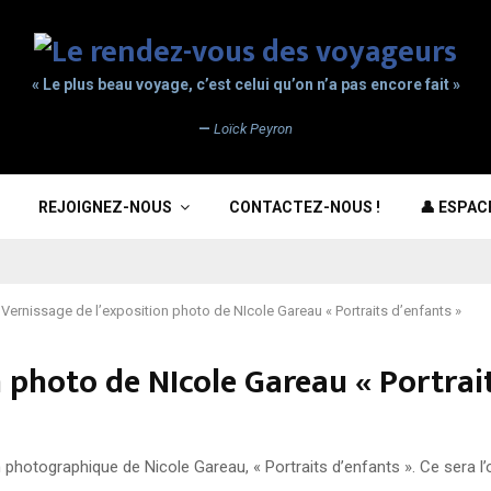
« Le plus beau voyage, c’est celui qu’on n’a pas encore fait »
—
Loïck Peyron
REJOIGNEZ-NOUS
CONTACTEZ-NOUS !
👤 ESPA
Vernissage de l’exposition photo de NIcole Gareau « Portraits d’enfants »
n photo de NIcole Gareau « Portrai
 photographique de Nicole Gareau, « Portraits d’enfants ». Ce sera l’o