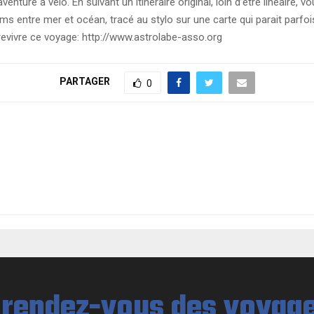
ture à vélo. En suivant un itinéraire original, loin d’être linéaire, v
0kms entre mer et océan, tracé au stylo sur une carte qui parait parfoi
revivre ce voyage: http://www.astrolabe-asso.org
PARTAGER
0