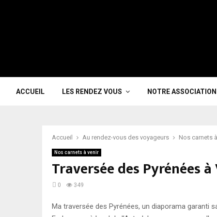
ACCUEIL
LES RENDEZ VOUS
NOTRE ASSOCIATION
Accueil
Au rendez-vous des voyageurs
Nos carnets à
Nos carnets à venir
Traversée des Pyrénées à
0
349
Ma traversée des Pyrénées, un diaporama garanti s