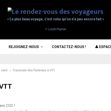
« Le plus beau voyage, c’est celui qu’on n’a pas encore fait »
—
Loïck Peyron
REJOIGNEZ-NOUS
CONTACTEZ-NOUS !
👤 ESPA
 venir
Traversée des Pyrénées à VTT
 VTT
ans CO2 !