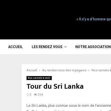
« Il n’y a d’homme qu
ACCUEIL
LES RENDEZ VOUS
NOTRE ASSOCIATION
Accueil
Au rendez-vous des voyageurs
Nos carnets à
Nos carnets à venir
Tour du Sri Lanka
0
294
Le Sri Lanka, plus connue sous le nom de l’ancienne 