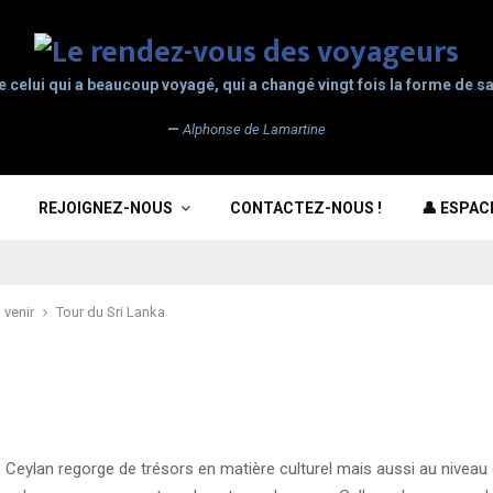
e celui qui a beaucoup voyagé, qui a changé vingt fois la forme de sa
—
Alphonse de Lamartine
REJOIGNEZ-NOUS
CONTACTEZ-NOUS !
👤 ESPA
 venir
Tour du Sri Lanka
Ceylan regorge de trésors en matière culturel mais aussi au niveau d