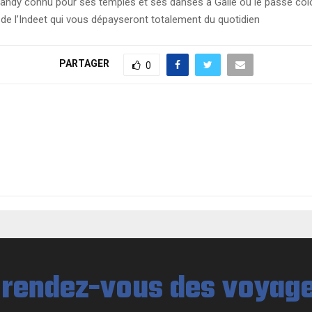
dy connu pour ses temples et ses danses a Galle ou le passe colon
 de l’Indeet qui vous dépayseront totalement du quotidien
PARTAGER
0