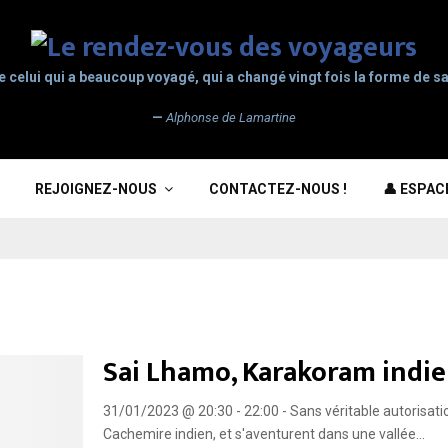
e celui qui a beaucoup voyagé, qui a changé vingt fois la forme de sa
—
Alphonse de Lamartine
REJOIGNEZ-NOUS
CONTACTEZ-NOUS !
👤 ESPA
Sai Lhamo, Karakoram indie
31/01/2023 @ 20:30 - 22:00 - Sans véritable autorisati
Cachemire indien, et s'aventurent dans une vallée...