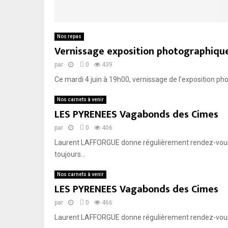
Nos repas
Vernissage exposition photographique
par
0
439
Ce mardi 4 juin à 19h00, vernissage de l’exposition p
Nos carnets à venir
LES PYRENEES Vagabonds des Cimes
par
0
406
Laurent LAFFORGUE donne régulièrement rendez-vous a
toujours...
Nos carnets à venir
LES PYRENEES Vagabonds des Cimes
par
0
466
Laurent LAFFORGUE donne régulièrement rendez-vous au