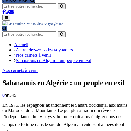
CHERCHER
Search
for:
Search
Facebook
Instagram
Email
Primary
Menu
Search
for:
Search
Accueil
Au rendez-vous des voyageurs
Nos carnets à venir
Saharaouis en Algérie : un peuple en exil
Nos carnets à venir
Saharaouis en Algérie : un peuple en exil
0
345
En 1975, les espagnols abandonnent le Sahara occidental aux mains
du Maroc et de la Mauritanie. Le peuple sahraoui qui rêve de
l’indépendance dun « pays sahraoui » doit alors émigrer dans des
camps de fortune dans le sud de lAlgérie. Trente-sept années dexil