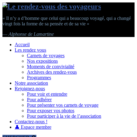
« Il n’y a d’homme que celui qui a beaucoup voyagé, qui a changé
vingt fois la forme de sa pensée et de sa vie »
—
Alphonse de Lamartine
Accueil
Les rendez vous
Carnets de voyages
Nos expositions
Moments de convivialité
Archives des rendez-vous
Programmes
Notre association
Rejoignez-nous
Pour voir et entendre
Pour adhérer
Pour présenter vos carnets de voyage
Pour exposer vos photos
Pour participer à la vie de l’association
Contactez-nous !
👤 Espace membre