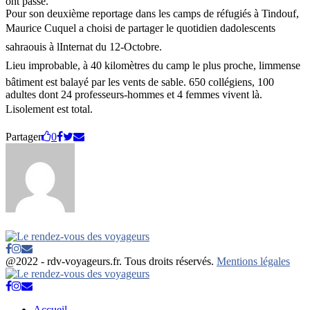
ont passé.
Pour son deuxième reportage dans les camps de réfugiés à Tindouf,
Maurice Cuquel a choisi de partager le quotidien dadolescents
sahraouis à lInternat du 12-Octobre.
Lieu improbable, à 40 kilomètres du camp le plus proche, limmense
bâtiment est balayé par les vents de sable. 650 collégiens, 100
adultes dont 24 professeurs-hommes et 4 femmes vivent là.
Lisolement est total.
Partager
0
Facebook
Instagram
Email
@2022 - rdv-voyageurs.fr. Tous droits réservés.
Mentions légales
Facebook
Instagram
Email
Accueil