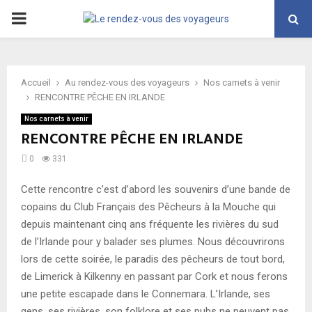
PRIMARY
MENU
Accueil
Au rendez-vous des voyageurs
Nos carnets à venir
RENCONTRE PÊCHE EN IRLANDE
Nos carnets à venir
RENCONTRE PÊCHE EN IRLANDE
0
331
Cette rencontre c’est d’abord les souvenirs d’une bande de
copains du Club Français des Pêcheurs à la Mouche qui
depuis maintenant cinq ans fréquente les rivières du sud
de l’Irlande pour y balader ses plumes. Nous découvrirons
lors de cette soirée, le paradis des pêcheurs de tout bord,
de Limerick à Kilkenny en passant par Cork et nous ferons
une petite escapade dans le Connemara. L’Irlande, ses
gens, ses rivières, son folklore et ses pubs ne peuvent pas