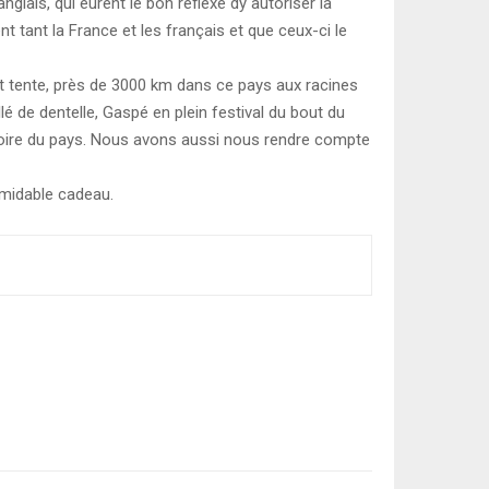
lais, qui eurent le bon réflexe dy autoriser la
t tant la France et les français et que ceux-ci le
et tente, près de 3000 km dans ce pays aux racines
é de dentelle, Gaspé en plein festival du bout du
stoire du pays. Nous avons aussi nous rendre compte
rmidable cadeau.