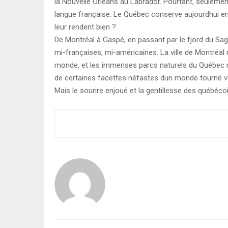
la Nouvelle Orléans au Labrador. Pourtant, seulement
langue française. Le Québec conserve aujourdhui enc
leur rendent bien ?
De Montréal à Gaspé, en passant par le fjord du Sa
mi-françaises, mi-américaines. La ville de Montréal 
monde, et les immenses parcs naturels du Québec no
de certaines facettes néfastes dun monde tourné vers
Mais le sourire enjoué et la gentillesse des québéc