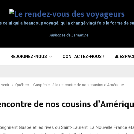
e celui qui a beaucoup voyagé, qui a changé vingt fois la forme de sa
—
Alphonse de Lamartine
REJOIGNEZ-NOUS
CONTACTEZ-NOUS !
👤 ESPA
 venir
Québec – Gaspésie : à la rencontre de nos cousins d’Amérique
rencontre de nos cousins d’Amériq
gnirent Gaspé et les rives du Saint-Laurent. La Nouvelle France était n