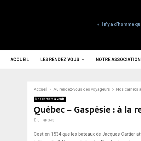
« Il n’y a d’homme qu
ACCUEIL
LES RENDEZ VOUS
NOTRE ASSOCIATION
Accueil
Au rendez-vous des voyageurs
Nos carnets à
Nos carnets à venir
Québec – Gaspésie : à la 
0
345
Cest en 1534 que les bateaux de Jacques Cartier attei