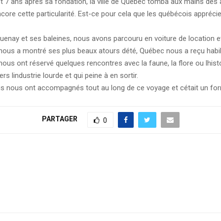
 7 ans après sa fondation, la ville de Québec tomba aux mains des ang
ore cette particularité. Est-ce pour cela que les québécois apprécien
guenay et ses baleines, nous avons parcouru en voiture de location 
nous a montré ses plus beaux atours dété, Québec nous a reçu habill
us ont réservé quelques rencontres avec la faune, la flore ou lhi
 lindustrie lourde et qui peine à en sortir.
ois nous ont accompagnés tout au long de ce voyage et cétait un fo
PARTAGER
0