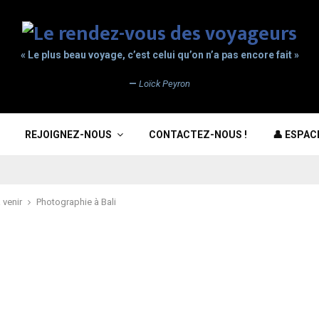
« Le plus beau voyage, c’est celui qu’on n’a pas encore fait »
—
Loïck Peyron
REJOIGNEZ-NOUS
CONTACTEZ-NOUS !
👤 ESPA
 venir
Photographie à Bali