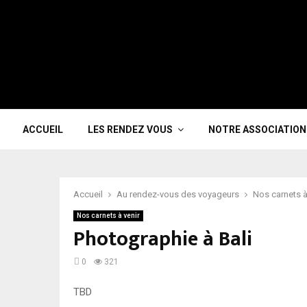
ACCUEIL
LES RENDEZ VOUS
NOTRE ASSOCIATION
Accueil
Au rendez-vous des voyageurs
Nos carnets à
Nos carnets à venir
Photographie à Bali
0
321
TBD