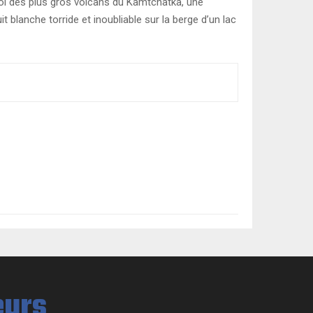
vol des plus gros volcans du Kamtchatka, une
blanche torride et inoubliable sur la berge d’un lac