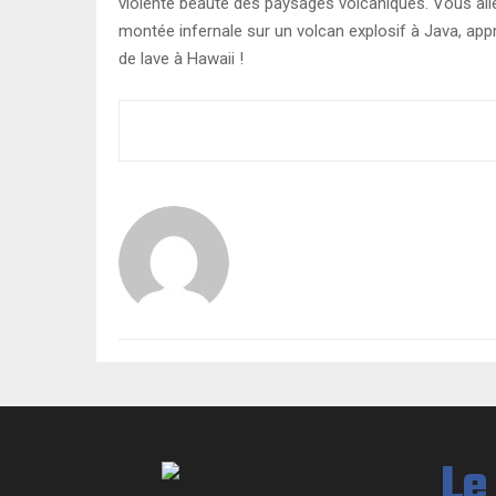
violente beauté des paysages volcaniques. Vous all
montée infernale sur un volcan explosif à Java, appr
de lave à Hawaii !