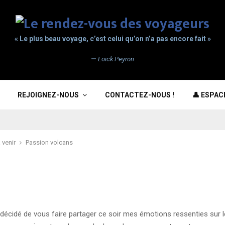
« Le plus beau voyage, c’est celui qu’on n’a pas encore fait »
—
Loïck Peyron
REJOIGNEZ-NOUS
CONTACTEZ-NOUS !
👤 ESPA
 venir
Passion volcans
i décidé de vous faire partager ce soir mes émotions ressenties sur 