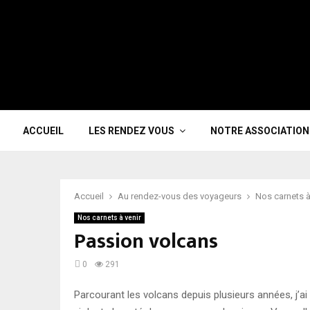
ACCUEIL
LES RENDEZ VOUS
NOTRE ASSOCIATION
Accueil
Au rendez-vous des voyageurs
Nos carnets à
Nos carnets à venir
Passion volcans
0
291
Parcourant les volcans depuis plusieurs années, j’a