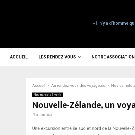
« Il n’y a d’homme qu
ACCUEIL
LES RENDEZ VOUS
NOTRE ASSOCIATION
Accueil
Au rendez-vous des voyageurs
Nos carnets à
Nos carnets à venir
Nouvelle-Zélande, un voya
0
363
Une excursion entre île sud et nord de la Nouvelle-