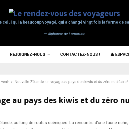
e celui qui a beaucoup voyagé, qui a changé vingt fois la forme de sa
—
Alphonse de Lamartine
REJOIGNEZ-NOUS
CONTACTEZ-NOUS !
👤 ESPA
 venir
Nouvelle-Zélande, un voyage au pays des kiwis et du zéro nucléaire !
ge au pays des kiwis et du zéro nuc
Zélande, au long de routes scéniques. La rencontre d’une faune rich