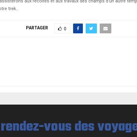
ssisterons aux récoltes et aux travaux des champs d’un autre temps,
tre trek…
PARTAGER
0