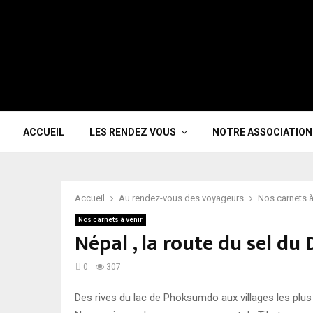
ACCUEIL
LES RENDEZ VOUS
NOTRE ASSOCIATION
Accueil
Au rendez-vous des voyageurs
Nos carnets à
Nos carnets à venir
Népal , la route du sel du
0
307
Des rives du lac de Phoksumdo aux villages les plus 