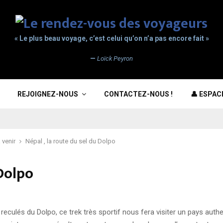
« Le plus beau voyage, c’est celui qu’on n’a pas encore fait »
—
Loïck Peyron
REJOIGNEZ-NOUS
CONTACTEZ-NOUS !
👤 ESPA
 venir
Népal , la route du sel du Dolpo
 Dolpo
reculés du Dolpo, ce trek très sportif nous fera visiter un pays aut