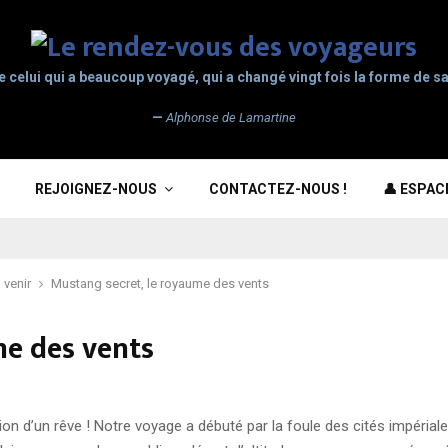
e celui qui a beaucoup voyagé, qui a changé vingt fois la forme de sa
—
Alphonse de Lamartine
REJOIGNEZ-NOUS
CONTACTEZ-NOUS !
👤 ESPA
 venir
Mustang secret, le royaume des vents
me des vents
ion d’un rêve ! Notre voyage a débuté par la foule des cités impéria