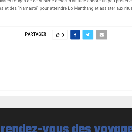
falaises rouges de ce sublime désert d’altitude encore un peu prése
es et des "Namasté" pour atteindre Lo Manthang et assister aux ritue
PARTAGER
0