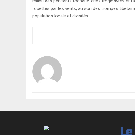
milieu des pénitents rocheux, cités troglodytes et 
fouettés par les vents, au son des trompes tibétain
population locale et divinités.