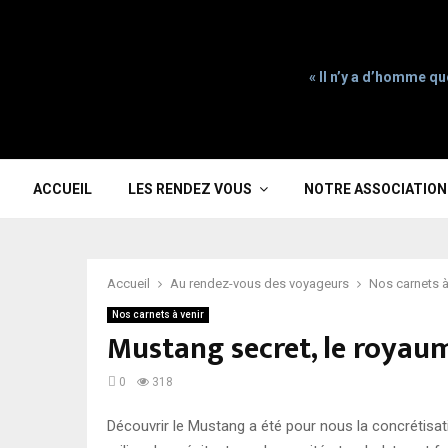
« Il n’y a d’homme qu
ACCUEIL
LES RENDEZ VOUS
NOTRE ASSOCIATION
Accueil
Au rendez-vous des voyageurs
Nos carnets à
Nos carnets à venir
Mustang secret, le royau
0
318
Découvrir le Mustang a été pour nous la concrétisat