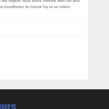
rvé des regards. Nous avons cheminé dans ces lieux
ls bouddhistes du festival Teji où se mêlent