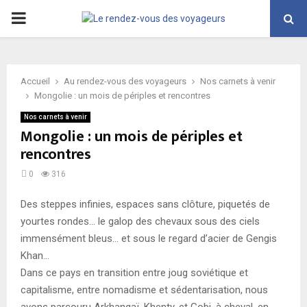
PRIMARY
MENU
Accueil
Au rendez-vous des voyageurs
Nos carnets à venir
Mongolie : un mois de périples et rencontres
Nos carnets à venir
Mongolie : un mois de périples et
rencontres
0
316
Des steppes infinies, espaces sans clôture, piquetés de
yourtes rondes… le galop des chevaux sous des ciels
immensément bleus… et sous le regard d’acier de Gengis
Khan…
Dans ce pays en transition entre joug soviétique et
capitalisme, entre nomadisme et sédentarisation, nous
avons parcouru Arkhangaï, Khenty, et Gobi, à cheval, en