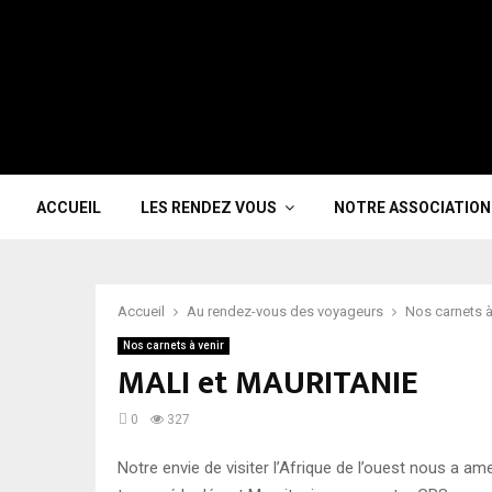
ACCUEIL
LES RENDEZ VOUS
NOTRE ASSOCIATION
Accueil
Au rendez-vous des voyageurs
Nos carnets à
Nos carnets à venir
MALI et MAURITANIE
0
327
Notre envie de visiter l’Afrique de l’ouest nous a 