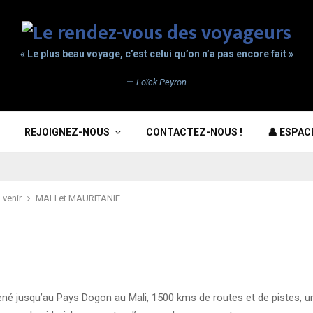
« Le plus beau voyage, c’est celui qu’on n’a pas encore fait »
—
Loïck Peyron
REJOIGNEZ-NOUS
CONTACTEZ-NOUS !
👤 ESPA
 venir
MALI et MAURITANIE
amené jusqu’au Pays Dogon au Mali, 1500 kms de routes et de pistes, u