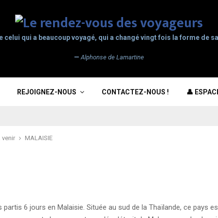
e celui qui a beaucoup voyagé, qui a changé vingt fois la forme de sa
—
Alphonse de Lamartine
REJOIGNEZ-NOUS
CONTACTEZ-NOUS !
👤 ESPA
 venir
MALAISIE
tis 6 jours en Malaisie. Située au sud de la Thaïlande, ce pays est 