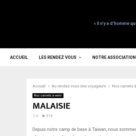
« Il n’y a d’homme qu
ACCUEIL
LES RENDEZ VOUS
NOTRE ASSOCIATION
Accueil
Au rendez-vous des voyageurs
Nos carnets à
Nos carnets à venir
MALAISIE
0
318
Depuis notre camp de base à Taiwan, nous sommes par