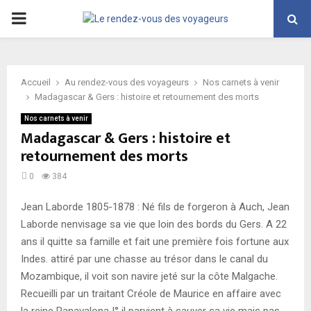
PRIMARY
MENU
Accueil
Au rendez-vous des voyageurs
Nos carnets à venir
Madagascar & Gers : histoire et retournement des morts
Nos carnets à venir
Madagascar & Gers : histoire et
retournement des morts
0
384
Jean Laborde 1805-1878 : Né fils de forgeron à Auch, Jean
Laborde nenvisage sa vie que loin des bords du Gers. A 22
ans il quitte sa famille et fait une première fois fortune aux
Indes. attiré par une chasse au trésor dans le canal du
Mozambique, il voit son navire jeté sur la côte Malgache.
Recueilli par un traitant Créole de Maurice en affaire avec
la reine Ranavalona I° il parvient à sauver sa vie mais pas