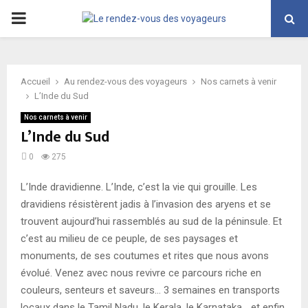
PRIMARY
MENU
Accueil
Au rendez-vous des voyageurs
Nos carnets à venir
L’Inde du Sud
Nos carnets à venir
L’Inde du Sud
0
275
L’Inde dravidienne. L’Inde, c’est la vie qui grouille. Les
dravidiens résistèrent jadis à l’invasion des aryens et se
trouvent aujourd’hui rassemblés au sud de la péninsule. Et
c’est au milieu de ce peuple, de ses paysages et
monuments, de ses coutumes et rites que nous avons
évolué. Venez avec nous revivre ce parcours riche en
couleurs, senteurs et saveurs… 3 semaines en transports
locaux dans le Tamil Nadu, le Kerala, le Karnataka… et enfin