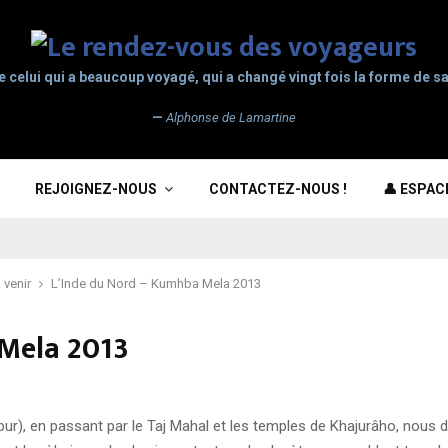
e celui qui a beaucoup voyagé, qui a changé vingt fois la forme de sa
—
Alphonse de Lamartine
REJOIGNEZ-NOUS
CONTACTEZ-NOUS !
👤 ESPA
 venir
L’Inde du Nord – Kumhba Mela 2013
 Mela 2013
ipur), en passant par le Taj Mahal et les temples de Khajurâho, nous 