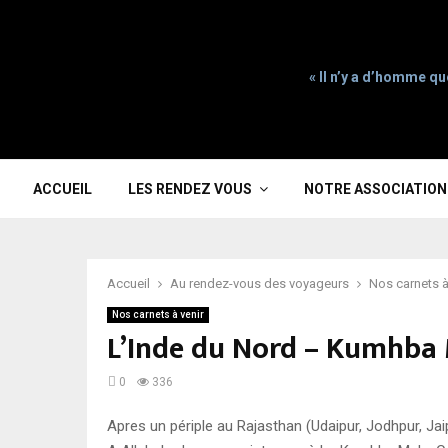
« Il n’y a d’homme qu
ACCUEIL
LES RENDEZ VOUS
NOTRE ASSOCIATION
Accueil
Au rendez-vous des voyageurs
Nos carnets à
Nos carnets à venir
L’Inde du Nord – Kumhba
0
336
Apres un périple au Rajasthan (Udaipur, Jodhpur, Ja