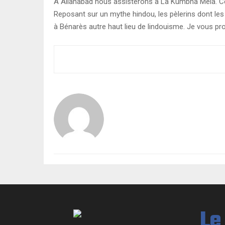
A Allahabad nous assisterons à La Kumbha Mela. Ces
Reposant sur un mythe hindou, les pèlerins dont les
à Bénarès autre haut lieu de lindouisme. Je vous pr