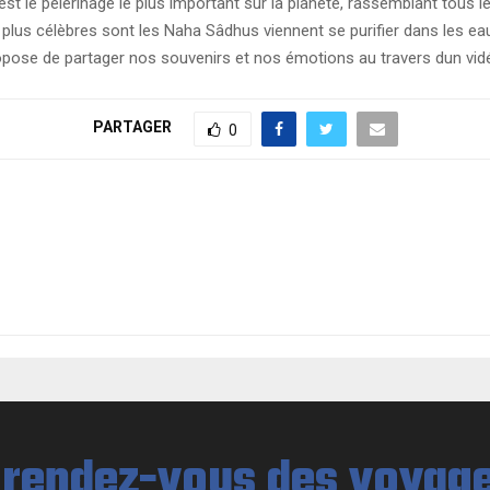
t le pèlerinage le plus important sur la planète, rassemblant tous l
 plus célèbres sont les Naha Sâdhus viennent se purifier dans les e
opose de partager nos souvenirs et nos émotions au travers dun vidé
PARTAGER
0