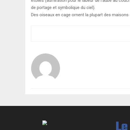
étoiles (admiration pour le labeur de l’aube au couc
de portage et symbolique du ciel).
Des oiseaux en cage ornent la plupart des maison