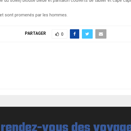
hé du soleil) blouse bleue et pantalon couverts de tablier et cape ca
s et sont promenés par les hommes.
PARTAGER
0