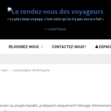
« Le plus beau voyage, c’est celui qu’on n’a pas encore fait »
—
Loïck Peyron
REJOIGNEZ-NOUS
CONTACTEZ-NOUS !
👤 ESPA
 venir
Les Kazakhs de Mongolie
nant au peuple kazakh, pratiquent uniquement l’élevage d’immense