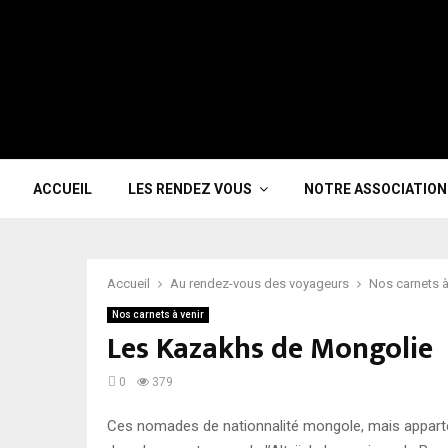
ACCUEIL
LES RENDEZ VOUS
NOTRE ASSOCIATION
Accueil
Au rendez-vous des voyageurs
Nos carnets à
Nos carnets à venir
Les Kazakhs de Mongolie
0
379
Ces nomades de nationnalité mongole, mais apparte