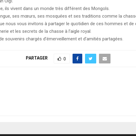
n Olgï.
ale, ils vivent dans un monde très différent des Mongols.
angue, ses mœurs, ses mosquées et ses traditions comme la chasse à
que nous vous invitons à partager le quotidien de ces hommes et de ce
erie et les secrets de la chasse à l’aigle royal.
 de souvenirs chargés d’émerveillement et d’amitiés partagées.
PARTAGER
0