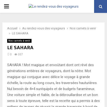
PRIMARY
MENU
Accueil
Au rendez-vous des voyageurs
Nos carnets à venir
LE SAHARA
Nos carnets à venir
LE SAHARA
0
337
SAHARA ! Mot magique et envoûtant dont ont rêvé des
générations entières de voyageurs, dont la nôtre. Mot
magique qui conjugue avec délice le voyage à grande
échelle, la route au long cours, les traversées hauturières.
Nul besoin de 4×4 suréquipés et de budgets faramineux.
Une voiture simple et fiable, de la débrouillardise et un bon
sens à toute épreuve, telle est la recette qui a permis à des
milliers de jeunes de réussir la grande traversée à bord de