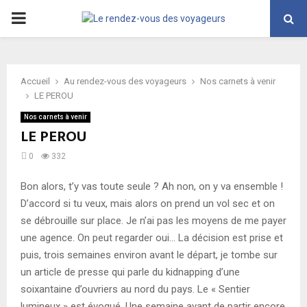
PRIMARY
MENU
Accueil
Au rendez-vous des voyageurs
Nos carnets à venir
LE PEROU
Nos carnets à venir
LE PEROU
0
332
Bon alors, t’y vas toute seule ? Ah non, on y va ensemble !
D’accord si tu veux, mais alors on prend un vol sec et on
se débrouille sur place. Je n’ai pas les moyens de me payer
une agence. On peut regarder oui… La décision est prise et
puis, trois semaines environ avant le départ, je tombe sur
un article de presse qui parle du kidnapping d’une
soixantaine d’ouvriers au nord du pays. Le « Sentier
lumineux » est évoqué. Une semaine avant de partir encore