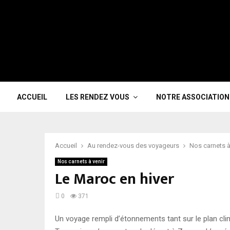
ACCUEIL
LES RENDEZ VOUS
NOTRE ASSOCIATION
Accueil
Au rendez-vous des voyageurs
Nos carnets à
Nos carnets à venir
Le Maroc en hiver
0
371
Un voyage rempli d’étonnements tant sur le plan clim