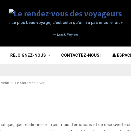
« Le plus beau voyage, c’est celui qu’on n’a pas encore fait »
—
Loïck Peyron
REJOIGNEZ-NOUS
CONTACTEZ-NOUS !
👤 ESPA
 venir
Le Maroc en hiver
atique, que relationnelle. Trois mois d’émotions et de découverte cul