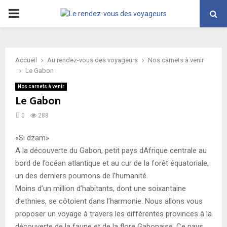
PRIMARY
MENU
Accueil
Au rendez-vous des voyageurs
Nos carnets à venir
Le Gabon
Nos carnets à venir
Le Gabon
0
288
«Si dzam»
A la découverte du Gabon, petit pays dAfrique centrale au
bord de l’océan atlantique et au cur de la forêt équatoriale,
un des derniers poumons de l’humanité.
Moins d’un million d’habitants, dont une soixantaine
d’ethnies, se côtoient dans l’harmonie. Nous allons vous
proposer un voyage à travers les différentes provinces à la
découverte de la faune et de la flore Gabonaise. Ce pays