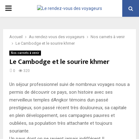
PRIMARY
MENU
Accueil
Au rendez-vous des voyageurs
Nos carnets à venir
Le Cambodge et le sourire khmer
Nos carnets à venir
Le Cambodge et le sourire khmer
0
320
Un séjour professionnel suivi de nombreux voyages nous a
permis de découvrir ce pays, son histoire avec ses
merveilleux temples dAngkor témoins dun passé
prestigieux, son passé récent très douloureux, sa capitale
en plein développement, ses campagnes pauvres et
oubliées, sa population très attachante et toujours
souriante.
Un pays dont on ne revient jamais indifférent !!