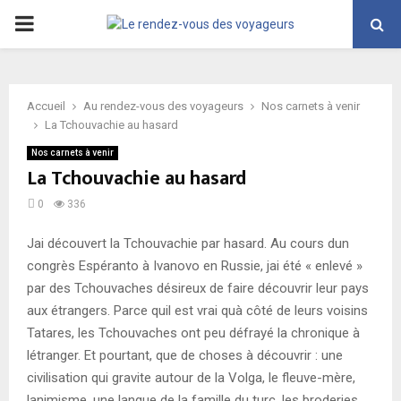
PRIMARY
MENU
Accueil
Au rendez-vous des voyageurs
Nos carnets à venir
La Tchouvachie au hasard
Nos carnets à venir
La Tchouvachie au hasard
0
336
Jai découvert la Tchouvachie par hasard. Au cours dun
congrès Espéranto à Ivanovo en Russie, jai été « enlevé »
par des Tchouvaches désireux de faire découvrir leur pays
aux étrangers. Parce quil est vrai quà côté de leurs voisins
Tatares, les Tchouvaches ont peu défrayé la chronique à
létranger. Et pourtant, que de choses à découvrir : une
civilisation qui gravite autour de la Volga, le fleuve-mère,
lanimisme, une langue de la famille du turc, les broderies,