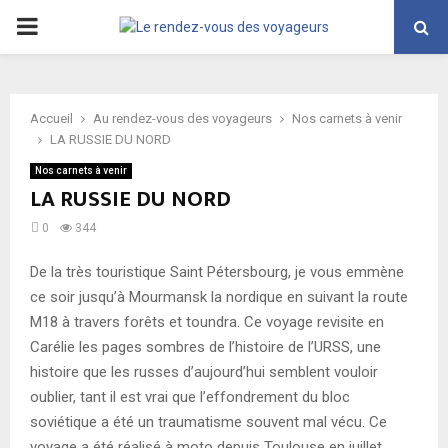
PRIMARY
MENU
Accueil
Au rendez-vous des voyageurs
Nos carnets à venir
LA RUSSIE DU NORD
Nos carnets à venir
LA RUSSIE DU NORD
0
344
De la très touristique Saint Pétersbourg, je vous emmène
ce soir jusqu’à Mourmansk la nordique en suivant la route
M18 à travers forêts et toundra. Ce voyage revisite en
Carélie les pages sombres de l’histoire de l’URSS, une
histoire que les russes d’aujourd’hui semblent vouloir
oublier, tant il est vrai que l’effondrement du bloc
soviétique a été un traumatisme souvent mal vécu. Ce
voyage a été réalisé à moto depuis Toulouse en juillet