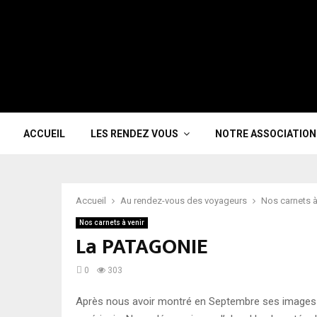
ACCUEIL
LES RENDEZ VOUS
NOTRE ASSOCIATION
Accueil
Au rendez-vous des voyageurs
Nos carnets à
Nos carnets à venir
La PATAGONIE
0
303
Après nous avoir montré en Septembre ses images d