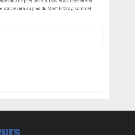
 dominés de pics acérés. Puis nous rejoindrons
age s’achèvera au pied du Mont Fitzroy, sommet