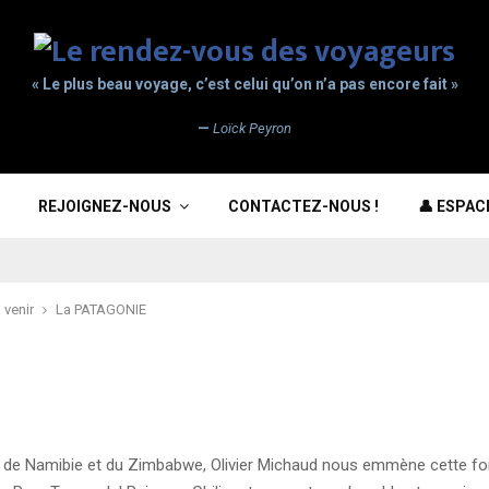
« Le plus beau voyage, c’est celui qu’on n’a pas encore fait »
—
Loïck Peyron
REJOIGNEZ-NOUS
CONTACTEZ-NOUS !
👤 ESPA
 venir
La PATAGONIE
e Namibie et du Zimbabwe, Olivier Michaud nous emmène cette fois