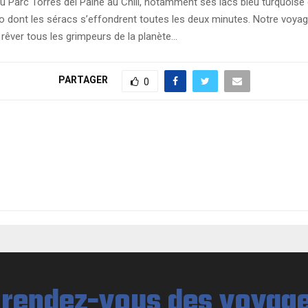
u Parc Torres del Paine au Chili, notamment ses lacs bleu turquoise
eno dont les séracs s’effondrent toutes les deux minutes. Notre voy
rêver tous les grimpeurs de la planète…
PARTAGER
0