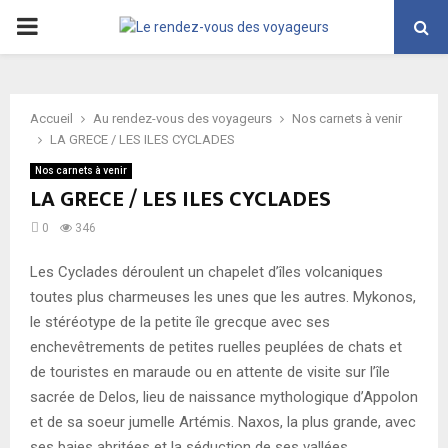
PRIMARY
MENU
Accueil
Au rendez-vous des voyageurs
Nos carnets à venir
LA GRECE / LES ILES CYCLADES
Nos carnets à venir
LA GRECE / LES ILES CYCLADES
0
346
Les Cyclades déroulent un chapelet d’îles volcaniques
toutes plus charmeuses les unes que les autres. Mykonos,
le stéréotype de la petite île grecque avec ses
enchevêtrements de petites ruelles peuplées de chats et
de touristes en maraude ou en attente de visite sur l’île
sacrée de Delos, lieu de naissance mythologique d’Appolon
et de sa soeur jumelle Artémis. Naxos, la plus grande, avec
ses baies abritées et la séduction de ses vallées