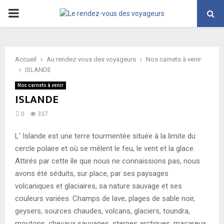
PRIMARY
MENU
Accueil
Au rendez-vous des voyageurs
Nos carnets à venir
ISLANDE
Nos carnets à venir
ISLANDE
0
337
L’ Islande est une terre tourmentée située à la limite du
cercle polaire et où se mêlent le feu, le vent et la glace.
Attirés par cette île que nous ne connaissions pas, nous
avons été séduits, sur place, par ses paysages
volcaniques et glaciaires, sa nature sauvage et ses
couleurs variées. Champs de lave, plages de sable noir,
geysers, sources chaudes, volcans, glaciers, toundra,
moutons, chevaux sauvages, sternes arctiques, macareux,