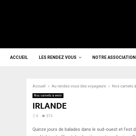
ACCUEIL
LES RENDEZ VOUS
NOTRE ASSOCIATION
Accueil
Au rendez-vous des voyageurs
Nos carnets à
Nos carnets à venir
IRLANDE
0
373
Quinze jours de balades dans le sud-ouest et l’est de