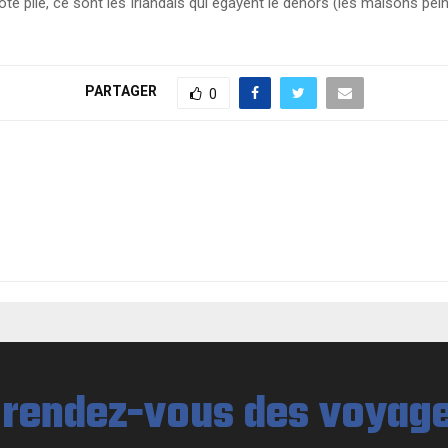
té pile, ce sont les Irlandais qui égayent le dehors (les maisons pein
PARTAGER
0