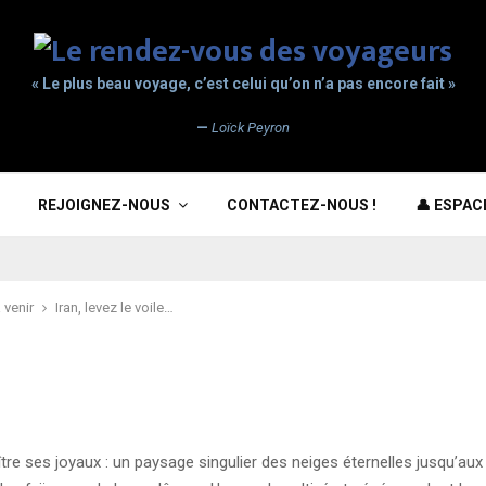
« Le plus beau voyage, c’est celui qu’on n’a pas encore fait »
—
Loïck Peyron
REJOIGNEZ-NOUS
CONTACTEZ-NOUS !
👤 ESPA
 venir
Iran, levez le voile…
ître ses joyaux : un paysage singulier des neiges éternelles jusqu’au