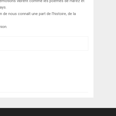
les émotions vibrent comme les poèmes de Hafez et
pays.
n de nous connaît une part de l’histoire, de la
nion.