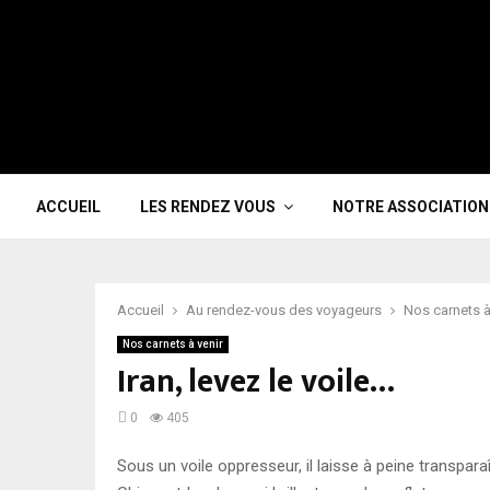
ACCUEIL
LES RENDEZ VOUS
NOTRE ASSOCIATION
Accueil
Au rendez-vous des voyageurs
Nos carnets à
Nos carnets à venir
Iran, levez le voile…
0
405
Sous un voile oppresseur, il laisse à peine transpara