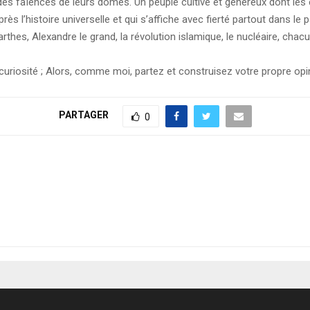
rs des faïences de leurs dômes. Un peuple cultivé et généreux dont 
près l’histoire universelle et qui s’affiche avec fierté partout dans le 
rthes, Alexandre le grand, la révolution islamique, le nucléaire, chacu
 curiosité ; Alors, comme moi, partez et construisez votre propre opi
PARTAGER
0