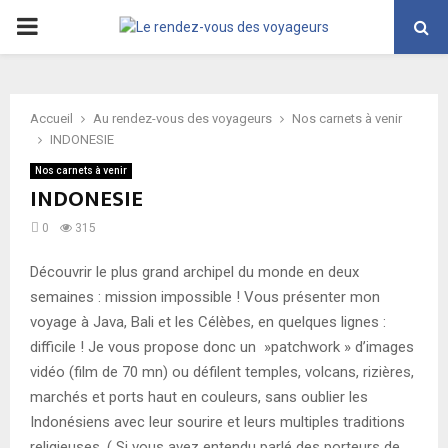
PRIMARY
MENU
Accueil
Au rendez-vous des voyageurs
Nos carnets à venir
INDONESIE
Nos carnets à venir
INDONESIE
0
315
Découvrir le plus grand archipel du monde en deux
semaines : mission impossible ! Vous présenter mon
voyage à Java, Bali et les Célèbes, en quelques lignes :
difficile ! Je vous propose donc un »patchwork » d’images
vidéo (film de 70 mn) ou défilent temples, volcans, rizières,
marchés et ports haut en couleurs, sans oublier les
Indonésiens avec leur sourire et leurs multiples traditions
religieuses. ( Si vous avez entendu parlé des porteurs de