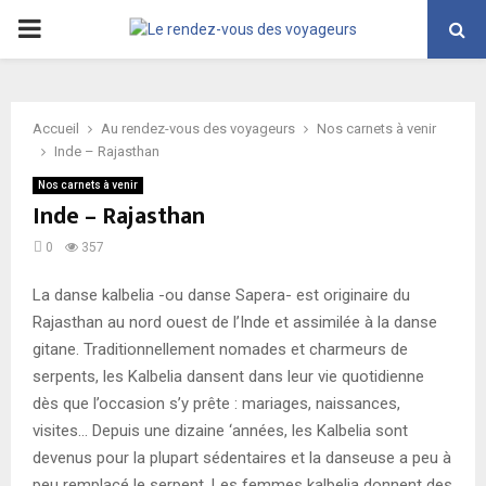
PRIMARY
MENU
Accueil
Au rendez-vous des voyageurs
Nos carnets à venir
Inde – Rajasthan
Nos carnets à venir
Inde – Rajasthan
0
357
La danse kalbelia -ou danse Sapera- est originaire du
Rajasthan au nord ouest de l’Inde et assimilée à la danse
gitane. Traditionnellement nomades et charmeurs de
serpents, les Kalbelia dansent dans leur vie quotidienne
dès que l’occasion s’y prête : mariages, naissances,
visites… Depuis une dizaine ‘années, les Kalbelia sont
devenus pour la plupart sédentaires et la danseuse a peu à
peu remplacé le serpent. Les femmes kalbelia donnent des