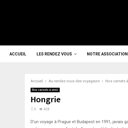
ACCUEIL
LES RENDEZ VOUS
NOTRE ASSOCIATION
Accueil
Au rendez-vous des voyageurs
Nos carnets à
Nos carnets à venir
Hongrie
0
428
D’un voyage à Prague et Budapest en 1991, javais gar