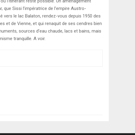
t où l’itinérant reste possible. Un aménagement
, que Sissi l’impératrice de l’empire Austro-
nué vers le lac Balaton, rendez-vous depuis 1950 des
ndres et de Vienne, et qui renaquit de ses cendres bien
onuments, sources d’eau chaude, lacs et bains, mais
isme tranquille. A voir.