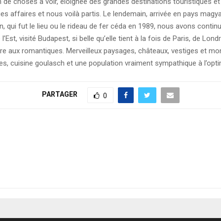
ein de choses à voir, éloignée des grandes destinations touristiques e
es affaires et nous voilà partis. Le lendemain, arrivée en pays magyar
, qui fut le lieu ou le rideau de fer céda en 1989, nous avons conti
l’Est, visité Budapest, si belle qu’elle tient à la fois de Paris, de Lo
hère aux romantiques. Merveilleux paysages, châteaux, vestiges et m
es, cuisine goulasch et une population vraiment sympathique à l’optim
PARTAGER
0