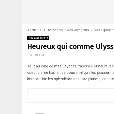
Accueil
Au rendez-vous des voyageurs
Nos expositi
Nos expositions
Heureux qui comme Ulys
0
433
Tout au long de mes voyages, fascinée et heureuse, 
question me hantait se pourrait-il qu’elles puissent ê
immortalise les splendeurs de notre planète, encore f