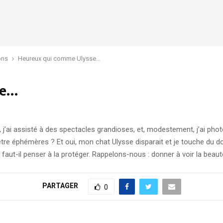
ons
Heureux qui comme Ulysse…
se…
j’ai assisté à des spectacles grandioses, et, modestement, j’ai phot
tre éphémères ? Et oui, mon chat Ulysse disparait et je touche du doigt 
aut-il penser à la protéger. Rappelons-nous : donner à voir la beauté
PARTAGER
0