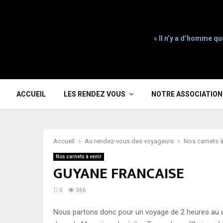
« Il n’y a d’homme qu
ACCUEIL
LES RENDEZ VOUS
NOTRE ASSOCIATION
Accueil
Au rendez-vous des voyageurs
Nos carnets à
Nos carnets à venir
GUYANE FRANCAISE
0
366
Nous partons donc pour un voyage de 2 heures au c