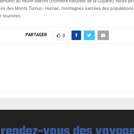
ffluent du fleuve Maroni (frontière naturelle de la Guyane). Notre p
e, près des Monts Tumuc- Humac, montagnes sacrées des populations 
 touristes.
PARTAGER
0