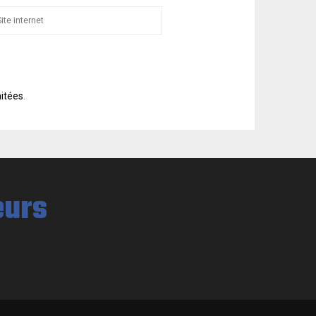
aitées
.