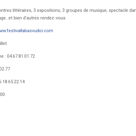
ntres littéraires, 3 expositions, 3 groupes de musique, spectacle danse
oyage…et bien d’autres rendez-vous
ww.festivallabasvudici.com
let.
me : 04.67.81.01.72
.02.77
.18.65.22.14
.00