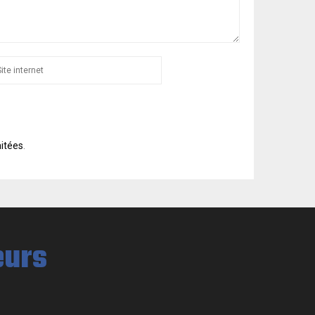
aitées
.